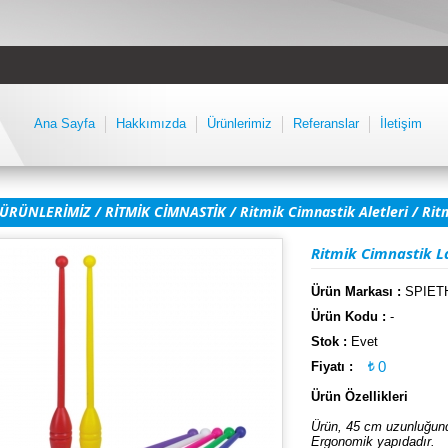
Ana Sayfa
Hakkımızda
Ürünlerimiz
Referanslar
İletişim
ÜRÜNLERİMİZ
/
RİTMİK CİMNASTİK
/
Ritmik Cimnastik Aletleri
/ Ritm
Ritmik Cimnastik La
Ürün Markası :
SPIET
Ürün Kodu :
-
Stok :
Evet
0
Fiyatı :
Ürün Özellikleri
Ürün, 45 cm uzunluğunda
Ergonomik yapıdadır.