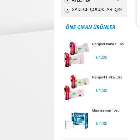
ATLETİZM
SADECE ÇOCUKLAR İÇİN
ÖNE ÇIKAN ÜRÜNLER
Reisport Barfiks Elliği
4200
Reisport Halka Elliği
4200
Magnezyum Tozu
2700