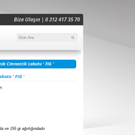
Bize Ulaşın | 0 312 417 35 70
ik Cimnastik Labutu ' FIG '
butu ' FIG '
H
 ve 155 gr ağırlığındadır.