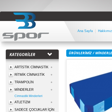
Ana Sayfa
Hakkımız
ÜRÜNLERİMİZ
/
MİNDERL
KATEGORİLER
ARTİSTİK CİMNASTİK
RİTMİK CİMNASTİK
TRAMPOLİN
MİNDERLER
Cimnastik Minderleri
ATLETİZM
SADECE ÇOCUKLAR İÇİN